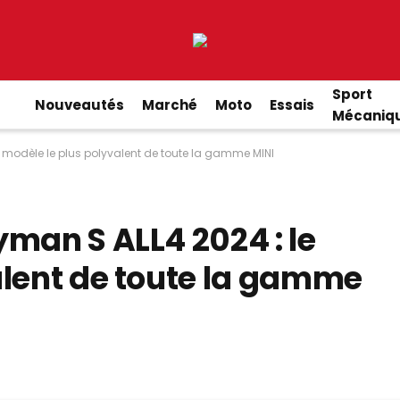
Sport
Nouveautés
Marché
Moto
Essais
Mécaniq
e modèle le plus polyvalent de toute la gamme MINI
man S ALL4 2024 : le
alent de toute la gamme