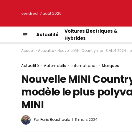
vendredi 7 août 2026
Voitures Electriques &
Actualité
Hybrides
Accueil
»
Actualité
»
Nouvelle MINI Countryman S ALL4 2024 : l
Actualité
Automobile
International
Marques
Nouvelle MINI Country
modèle le plus polyv
MINI
Par
Faris Bouchaala
11 mars 2024