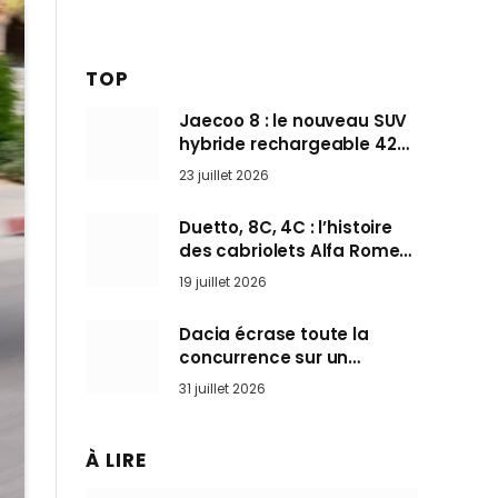
TOP
Jaecoo 8 : le nouveau SUV
hybride rechargeable 428
ch qui vise l’Audi Q7 arrive
23 juillet 2026
en Europe cet automne
Duetto, 8C, 4C : l’histoire
des cabriolets Alfa Romeo,
ces Spider qui ont défini
19 juillet 2026
l’art de rouler cheveux au
vent
Dacia écrase toute la
concurrence sur un
marché où personne ne
31 juillet 2026
l’attendait
À LIRE