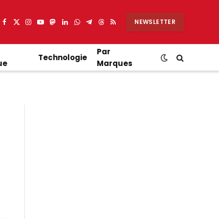
NEWSLETTER
Facebook
X
Instagram
YouTube
Mastodon
LinkedIn
WhatsApp
Partager
Threads
RSS
(Twitter)
sur
Telegram
Par
Technologie
ue
Marques