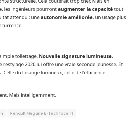
nte structurelle. Cela coûterait trop cher. Mais en
ie, les ingénieurs pourront
augmenter la capacité
tout
tat attendu : une
autonomie améliorée
, un usage plus
oncurrence.
simple toilettage.
Nouvelle signature lumineuse
,
e restylage 2026 lui offre une vraie seconde jeunesse. Et
. Celle du losange lumineux, celle de l’efficience
ent. Mais intelligemment.
ch
Renault Mégane E-Tech facelift