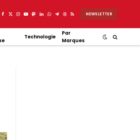
NEWSLETTER
Facebook
X
Instagram
YouTube
Mastodon
LinkedIn
WhatsApp
Partager
Threads
RSS
(Twitter)
sur
Telegram
Par
Technologie
ue
Marques