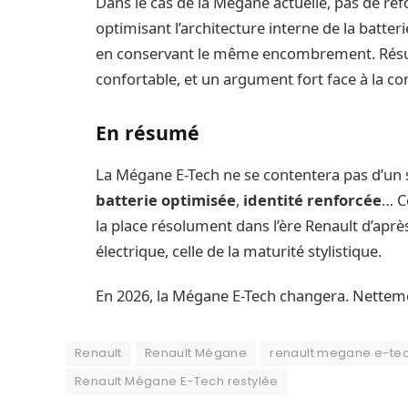
Dans le cas de la Mégane actuelle, pas de refo
optimisant l’architecture interne de la batter
en conservant le même encombrement. Résul
confortable, et un argument fort face à la c
En résumé
La Mégane E-Tech ne se contentera pas d’un 
batterie optimisée
,
identité renforcée
… C
la place résolument dans l’ère Renault d’après
électrique, celle de la maturité stylistique.
En 2026, la Mégane E-Tech changera. Nettem
Renault
Renault Mégane
renault megane e-te
Renault Mégane E-Tech restylée