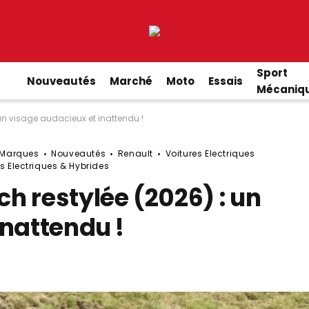
Sport
Nouveautés
Marché
Moto
Essais
Mécaniq
un visage audacieux et inattendu !
Marques
Nouveautés
Renault
Voitures Electriques
s Electriques & Hybrides
h restylée (2026) : un
inattendu !