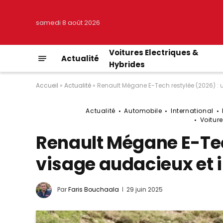
samedi 8 août 2026
Voitures Electriques &
Actualité
Hybrides
Accueil
»
Actualité
»
Renault Mégane E-Tech restylée (2026) : 
Actualité
Automobile
International
Voiture
Renault Mégane E-Tec
visage audacieux et 
Par
Faris Bouchaala
29 juin 2025