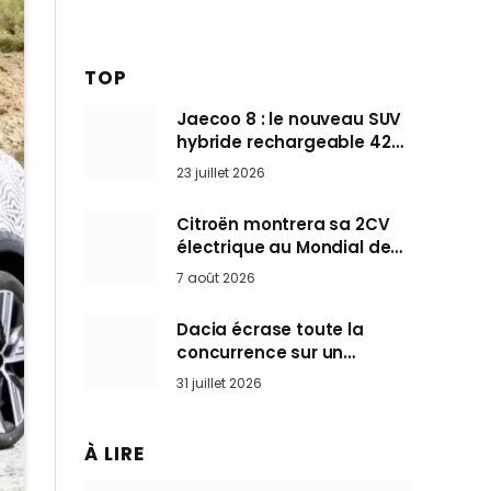
TOP
Jaecoo 8 : le nouveau SUV
hybride rechargeable 428
ch qui vise l’Audi Q7 arrive
23 juillet 2026
en Europe cet automne
Citroën montrera sa 2CV
électrique au Mondial de
Paris pendant que BMW et
7 août 2026
Mini désertent le salon
Dacia écrase toute la
concurrence sur un
marché où personne ne
31 juillet 2026
l’attendait
À LIRE