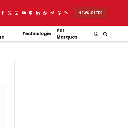
NEWSLETTER
Facebook
X
Instagram
YouTube
Mastodon
LinkedIn
WhatsApp
Partager
Threads
RSS
(Twitter)
sur
Telegram
Par
Technologie
ue
Marques