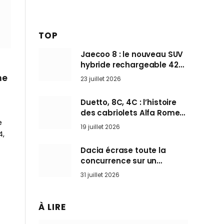
TOP
Jaecoo 8 : le nouveau SUV
hybride rechargeable 428
ch qui vise l’Audi Q7 arrive
me
23 juillet 2026
en Europe cet automne
Duetto, 8C, 4C : l’histoire
des cabriolets Alfa Romeo,
e
ces Spider qui ont défini
19 juillet 2026
l’art de rouler cheveux au
4,
vent
Dacia écrase toute la
concurrence sur un
marché où personne ne
31 juillet 2026
l’attendait
À LIRE