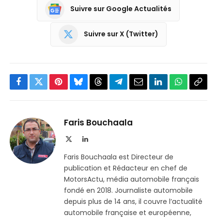
Suivre sur Google Actualités
Suivre sur X (Twitter)
Facebook
Twitter
Pinterest
Bluesky
Threads
Partager
Email
LinkedIn
WhatsApp
Copi
sur
le
Telegram
lien
Faris Bouchaala
X
LinkedIn
(Twitter)
Faris Bouchaala est Directeur de
publication et Rédacteur en chef de
MotorsActu, média automobile français
fondé en 2018. Journaliste automobile
depuis plus de 14 ans, il couvre l’actualité
automobile française et européenne,