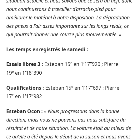
situation actuelle et nous savons que ce sera un défi, donc
nous continuerons à travailler d’arrache-pied pour
améliorer le matériel à notre disposition. La dégradation
des pneus a l’air assez importante sur les longs relais, ce
qui pourrait donner une course plus mouvementée. »
Les temps enregistrés le samedi
:
e
Essais libres 3 :
Esteban 15
en 1’17’’920 ; Pierre
e
19
en 1’18’’390
e
Qualifications :
Esteban 15
en 1’17’’697 ; Pierre
e
17
en 1’17’’982
Esteban Ocon :
« Nous progressons dans la bonne
direction, mais nous ne pouvons pas nous satisfaire du
résultat et de notre situation. La voiture était au mieux de
ce qu’elle a été depuis le début de la saison et nous avons