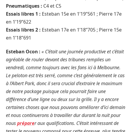
Pneumatiques :
C4 et C5
Essais libres 1 :
Esteban 15e en 1’19’’561 ; Pierre 17e
en 1’19’’622
Essais libres 2 :
Esteban 17e en 1’18’’705 ; Pierre 15e
en 1’18’’691
Esteban Ocon :
« C’était une journée productive et c’était
agréable de rouler devant des tribunes remplies un
vendredi, comme toujours avec les fans ici à Melbourne.
Le peloton est très serré, comme c’est généralement le cas
à l’Albert Park, donc il sera crucial d’extraire le maximum
de notre package puisque cela pourrait faire une
différence d’une ligne ou deux sur la grille. Il y a encore
certaines choses que nous pouvons améliorer d’ici demain
et nous continuerons à travailler dur durant la nuit pour
nous
prépare
r aux qualifications. C’était intéressant de
tester le nouveau composé pour cette épreuve, plus tendre