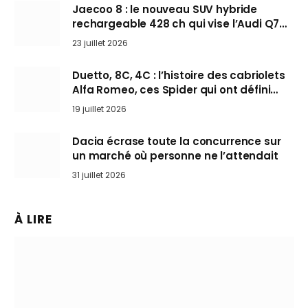
Jaecoo 8 : le nouveau SUV hybride
rechargeable 428 ch qui vise l’Audi Q7
arrive en Europe cet automne
23 juillet 2026
Duetto, 8C, 4C : l’histoire des cabriolets
Alfa Romeo, ces Spider qui ont défini
l’art de rouler cheveux au vent
19 juillet 2026
Dacia écrase toute la concurrence sur
un marché où personne ne l’attendait
31 juillet 2026
À LIRE