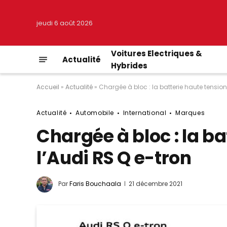
jeudi 6 août 2026
Voitures Electriques &
Actualité
Hybrides
Accueil
»
Actualité
»
Chargée à bloc : la batterie haute tension
Actualité
Automobile
International
Marques
Chargée à bloc : la ba
l’Audi RS Q e-tron
Par
Faris Bouchaala
21 décembre 2021