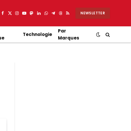
NEWSLETTER
Facebook
X
Instagram
YouTube
Mastodon
LinkedIn
WhatsApp
Partager
Threads
RSS
(Twitter)
sur
Telegram
Par
Technologie
ue
Marques