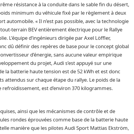
rême résistance à la conduite dans le sable fin du désert,
poids minimum du véhicule fixé par le règlement à deux
t automobile. « Il n’est pas possible, avec la technologie
e tout-terrain BEV entièrement électrique pour le Rallye
ie. L’équipe d’ingénieurs dirigée par Axel Löffler,
onc dû définir des repères de base pour le concept global
convertisseur d’énergie, sans aucune valeur empirique
éveloppement du projet, Audi s’est appuyé sur une
de la batterie haute tension est de 52 kWh et est donc
ts attendus sur chaque étape du rallye. Le poids de la
de refroidissement, est d’environ 370 kilogrammes.
quises, ainsi que les mécanismes de contrôle et de
llules rondes éprouvées comme base de la batterie haute
telle manière que les pilotes Audi Sport Mattias Ekström,