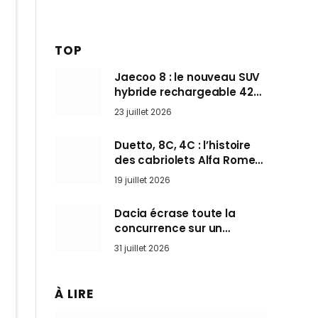
TOP
Jaecoo 8 : le nouveau SUV
hybride rechargeable 428
ch qui vise l’Audi Q7 arrive
23 juillet 2026
en Europe cet automne
Duetto, 8C, 4C : l’histoire
des cabriolets Alfa Romeo,
ces Spider qui ont défini
19 juillet 2026
l’art de rouler cheveux au
vent
Dacia écrase toute la
concurrence sur un
marché où personne ne
31 juillet 2026
l’attendait
À LIRE