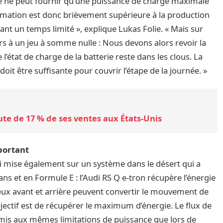
ie ne peut fournir qu’une puissance de charge maximale
mation est donc brièvement supérieure à la production
ant un temps limité », explique Lukas Folie. « Mais sur
rs à un jeu à somme nulle : Nous devons alors revoir la
’état de charge de la batterie reste dans les clous. La
oit être suffisante pour couvrir l’étape de la journée. »
te de 17 % de ses ventes aux États-Unis
portant
di mise également sur un système dans le désert qui a
Mans et en Formule E : l’Audi RS Q e-tron récupère l’énergie
ieux avant et arrière peuvent convertir le mouvement de
bjectif est de récupérer le maximum d’énergie. Le flux de
umis aux mêmes limitations de puissance que lors de