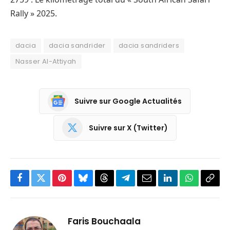
Rally » 2025.
dacia
dacia sandrider
dacia sandriders
Nasser Al-Attiyah
Suivre sur Google Actualités
Suivre sur X (Twitter)
Facebook
Twitter
Pinterest
Bluesky
Threads
Partager
Email
LinkedIn
WhatsApp
Copi
sur
le
Telegram
lien
Faris Bouchaala