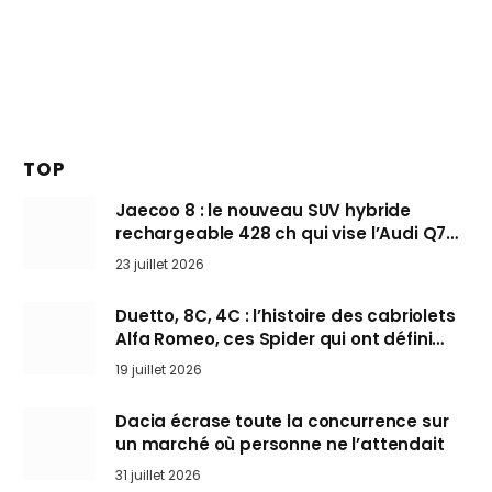
TOP
Jaecoo 8 : le nouveau SUV hybride
rechargeable 428 ch qui vise l’Audi Q7
arrive en Europe cet automne
23 juillet 2026
Duetto, 8C, 4C : l’histoire des cabriolets
Alfa Romeo, ces Spider qui ont défini
l’art de rouler cheveux au vent
19 juillet 2026
Dacia écrase toute la concurrence sur
un marché où personne ne l’attendait
31 juillet 2026