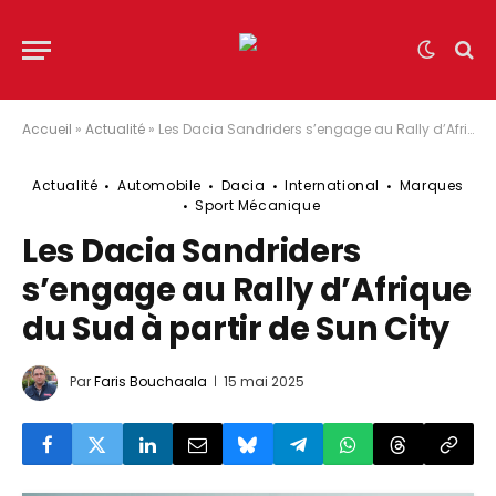
Accueil
»
Actualité
»
Les Dacia Sandriders s’engage au Rally d’Afrique du Sud à partir de Sun City
Actualité
Automobile
Dacia
International
Marques
Sport Mécanique
Les Dacia Sandriders
s’engage au Rally d’Afrique
du Sud à partir de Sun City
Par
Faris Bouchaala
15 mai 2025