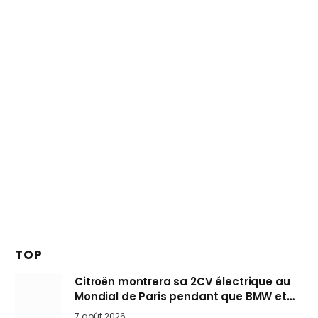
TOP
Citroën montrera sa 2CV électrique au
Mondial de Paris pendant que BMW et
Mini désertent le salon
7 août 2026