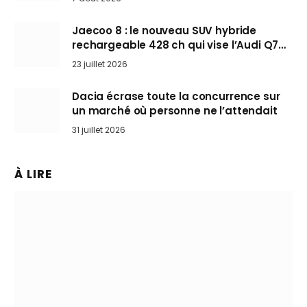
Jaecoo 8 : le nouveau SUV hybride
rechargeable 428 ch qui vise l’Audi Q7
arrive en Europe cet automne
23 juillet 2026
Dacia écrase toute la concurrence sur
un marché où personne ne l’attendait
31 juillet 2026
À LIRE