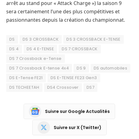
arrêt au stand pour « Attack Charge ») la saison 9
sera certainement l’une des plus compétitives et
passionnantes depuis la création du championnat.
DS
DS 3 CROSSBACK
DS 3 CROSSBACK E-TENSE
DS 4
DS 4 E-TENSE
DS 7 CROSSBACK
DS 7 Crossback e-Tense
DS 7 Crossback E-tense 4x4
DS 9
DS automobiles
DS E-Tense FE21
DS E-TENSE FE23 Gen3
DS TECHEETAH
DS4 Crossover
DS7
Suivre sur Google Actualités
Suivre sur X (Twitter)