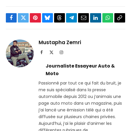
Facebook
Twitter
Pinterest
Bluesky
Threads
Partager
Email
LinkedIn
WhatsApp
Copi
sur
le
Telegram
lien
Mustapha Zemri
Facebook
X
Instagram
(Twitter)
Journaliste Essayeur Auto &
Moto
Passionné par tout ce qui fait du bruit, je
me suis spécialisé dans la presse
automobile depuis 2012 ou j’animais une
page auto moto dans un magazine, puis
j’ai lancé une émission télé qui a été
diffusée sur plusieurs chaines privées.
Aujourd’hui, j’ai le plaisir d’animer les
différentes rubriques de