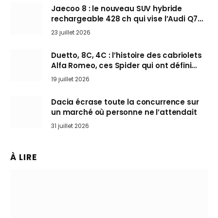
Jaecoo 8 : le nouveau SUV hybride
rechargeable 428 ch qui vise l’Audi Q7
arrive en Europe cet automne
23 juillet 2026
Duetto, 8C, 4C : l’histoire des cabriolets
Alfa Romeo, ces Spider qui ont défini
l’art de rouler cheveux au vent
19 juillet 2026
Dacia écrase toute la concurrence sur
un marché où personne ne l’attendait
31 juillet 2026
À LIRE