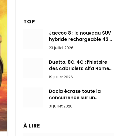
TOP
Jaecoo 8 : le nouveau SUV
hybride rechargeable 428
ch qui vise l’Audi Q7 arrive
23 juillet 2026
en Europe cet automne
Duetto, 8C, 4C : l’histoire
des cabriolets Alfa Romeo,
ces Spider qui ont défini
19 juillet 2026
l’art de rouler cheveux au
vent
Dacia écrase toute la
concurrence sur un
marché où personne ne
31 juillet 2026
l’attendait
À LIRE