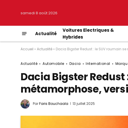
samedi 8 août 2026
Voitures Electriques &
Actualité
Hybrides
Accueil
»
Actualité
»
Dacia Bigster Redust : le SUV roumain s
Actualité
Automobile
Dacia
International
Marqu
Dacia Bigster Redust 
métamorphose, versi
Par
Faris Bouchaala
13 juillet 2025