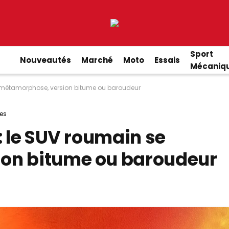
Sport
Nouveautés
Marché
Moto
Essais
Mécaniq
e métamorphose, version bitume ou baroudeur
es
: le SUV roumain se
on bitume ou baroudeur