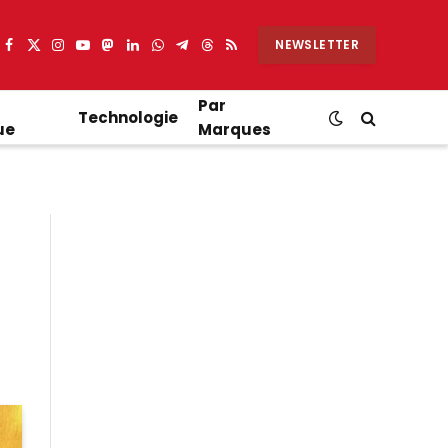
NEWSLETTER
Facebook
X
Instagram
YouTube
Mastodon
LinkedIn
WhatsApp
Partager
Threads
RSS
(Twitter)
sur
Telegram
Par
Technologie
ue
Marques