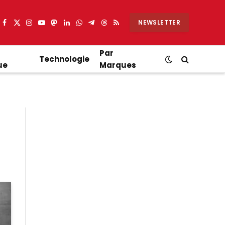
NEWSLETTER
Facebook
X
Instagram
YouTube
Mastodon
LinkedIn
WhatsApp
Partager
Threads
RSS
(Twitter)
sur
Telegram
Par
Technologie
ue
Marques