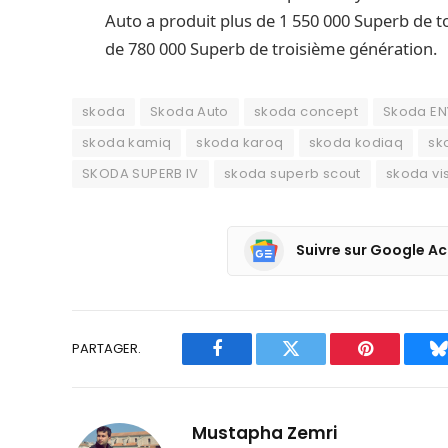
Auto a produit plus de 1 550 000 Superb de t
de 780 000 Superb de troisième génération.
skoda
Skoda Auto
skoda concept
Skoda E
skoda kamiq
skoda karoq
skoda kodiaq
sk
SKODA SUPERB IV
skoda superb scout
skoda vis
Suivre sur Google Ac
PARTAGER.
Facebook
Twitter
Pinterest
B
Mustapha Zemri