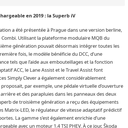
hargeable en 2019 : la Superb iV
ration a été présentée à Prague dans une version berline,
te Combi. Utilisant la plateforme modulaire MQB du
ième génération pouvait désormais intégrer toutes les
première fois, le modèle bénéficie du DCC, d’une
ance tels que l’aide aux embouteillages et la fonction
tatif ACC, le Lane Assist et le Travel Assist font
uces Simply Clever a également considérablement
 proposait, par exemple, une pédale virtuelle d’ouverture
s arrière et des parapluies dans les panneaux des deux
 Superb de troisième génération a reçu des équipements
s Matrix-LED, le régulateur de vitesse adaptatif prédictif
s portes. La gamme s’est également enrichie d’une
argeable avec un moteur 1.4 TSI PHEV. À ce jour, Škoda