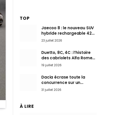
TOP
Jaecoo 8 : le nouveau SUV
hybride rechargeable 428
ch qui vise l’Audi Q7 arrive
23 juillet 2026
en Europe cet automne
Duetto, 8C, 4C : l’histoire
des cabriolets Alfa Romeo,
ces Spider qui ont défini
19 juillet 2026
l’art de rouler cheveux au
vent
Dacia écrase toute la
concurrence sur un
marché où personne ne
31 juillet 2026
l’attendait
À LIRE