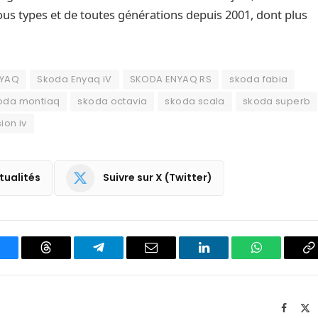
ous types et de toutes générations depuis 2001, dont plus
NYAQ
Skoda Enyaq iV
SKODA ENYAQ RS
skoda fabia
oda montiaq
skoda octavia
skoda scala
skoda superb
ion iv
tualités
Suivre sur X (Twitter)
luesky
Threads
Partager
Email
LinkedIn
WhatsApp
C
sur
le
Telegram
li
Facebo
X