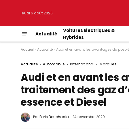
jeudi 6 août 2026
Voitures Electriques &
Actualité
Hybrides
Accueil
»
Actualité
»
Audi et en avant les avantages du post-
Actualité
Automobile
International
Marques
Audi et en avant les
traitement des gaz 
essence et Diesel
Par
Faris Bouchaala
14 novembre 2020