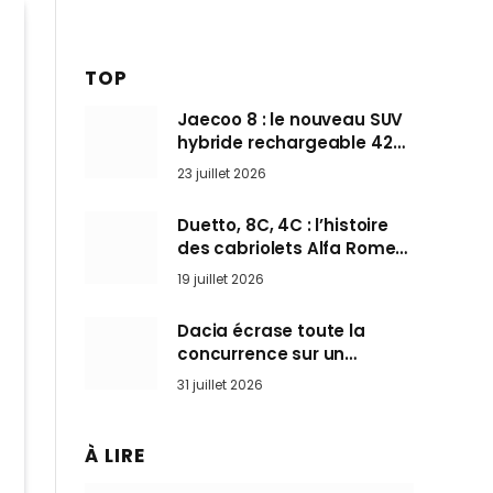
TOP
Jaecoo 8 : le nouveau SUV
hybride rechargeable 428
ch qui vise l’Audi Q7 arrive
23 juillet 2026
en Europe cet automne
Duetto, 8C, 4C : l’histoire
des cabriolets Alfa Romeo,
ces Spider qui ont défini
19 juillet 2026
l’art de rouler cheveux au
vent
Dacia écrase toute la
concurrence sur un
marché où personne ne
31 juillet 2026
l’attendait
À LIRE