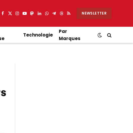
NEWSLETTER
Facebook
X
Instagram
YouTube
Mastodon
LinkedIn
WhatsApp
Partager
Threads
RSS
(Twitter)
sur
Telegram
Par
Technologie
ue
Marques
rs