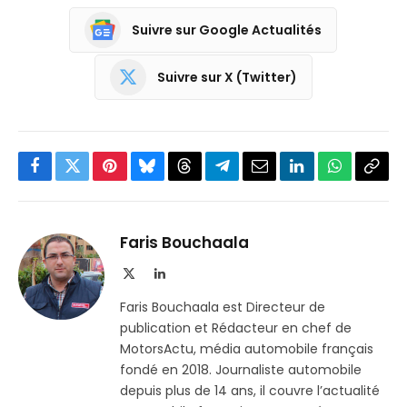
Suivre sur Google Actualités
Suivre sur X (Twitter)
Facebook
Twitter
Pinterest
Bluesky
Threads
Partager
Email
LinkedIn
WhatsApp
Copi
sur
le
Telegram
lien
Faris Bouchaala
X
LinkedIn
(Twitter)
Faris Bouchaala est Directeur de
publication et Rédacteur en chef de
MotorsActu, média automobile français
fondé en 2018. Journaliste automobile
depuis plus de 14 ans, il couvre l’actualité