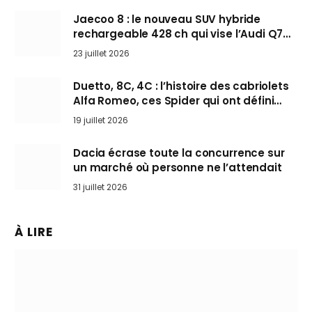
Jaecoo 8 : le nouveau SUV hybride
rechargeable 428 ch qui vise l’Audi Q7
arrive en Europe cet automne
23 juillet 2026
Duetto, 8C, 4C : l’histoire des cabriolets
Alfa Romeo, ces Spider qui ont défini
l’art de rouler cheveux au vent
19 juillet 2026
Dacia écrase toute la concurrence sur
un marché où personne ne l’attendait
31 juillet 2026
À LIRE