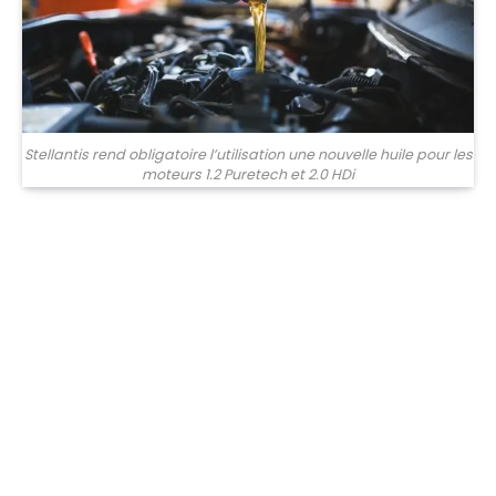
Stellantis rend obligatoire l’utilisation une nouvelle huile pour les
moteurs 1.2 Puretech et 2.0 HDi