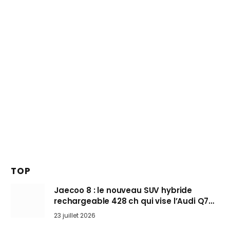
TOP
Jaecoo 8 : le nouveau SUV hybride
rechargeable 428 ch qui vise l’Audi Q7
arrive en Europe cet automne
23 juillet 2026