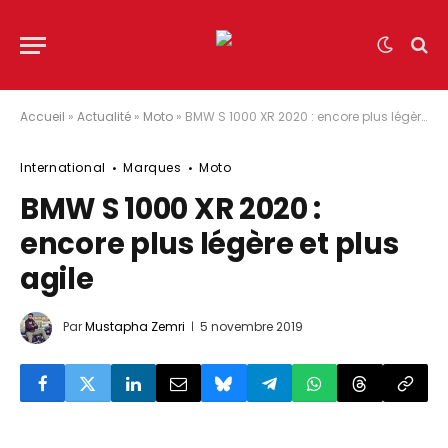
Accueil
»
Actualité
»
Moto
»
BMW S 1000 XR 2020 : encore plus légère et plus agile
International
Marques
Moto
BMW S 1000 XR 2020 :
encore plus légère et plus
agile
Par
Mustapha Zemri
5 novembre 2019