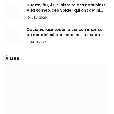
Duetto, 8C, 4C : l’histoire des cabriolets
Alfa Romeo, ces Spider qui ont défini
l’art de rouler cheveux au vent
19 juillet 2026
Dacia écrase toute la concurrence sur
un marché où personne ne l’attendait
31 juillet 2026
À LIRE