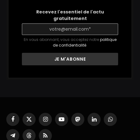
Recevez l'essentiel de l'actu
gratuitement
En vous abonnant, vous acceptez notre
politique
de confidentialité
.
Facebook
X
Instagram
YouTube
Mastodon
LinkedIn
WhatsApp
(Twitter)
Partager
Threads
RSS