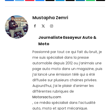
Facebook
Twitter
Pinterest
Bluesky
Threads
Partager
Email
LinkedIn
WhatsApp
Copi
sur
le
Telegram
lien
Mustapha Zemri
Facebook
X
Instagram
(Twitter)
Journaliste Essayeur Auto &
Moto
Passionné par tout ce qui fait du bruit, je
me suis spécialisé dans la presse
automobile depuis 2012 ou j’animais une
page auto moto dans un magazine, puis
j’ai lancé une émission télé qui a été
diffusée sur plusieurs chaines privées.
Aujourd’hui, j’ai le plaisir d’animer les
différentes rubriques de
Motorsactu.com
, ce média spécialisé dans l’actualité
auto, moto et sport mécanique.