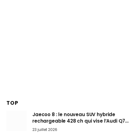
TOP
Jaecoo 8 : le nouveau SUV hybride
rechargeable 428 ch qui vise l’Audi Q7
arrive en Europe cet automne
23 juillet 2026