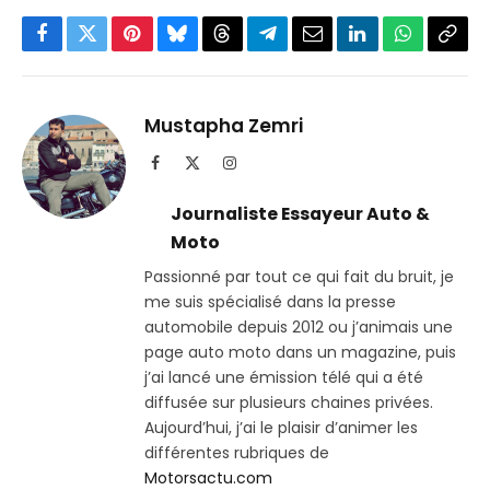
Facebook
Twitter
Pinterest
Bluesky
Threads
Partager
Email
LinkedIn
WhatsApp
Copi
sur
le
Telegram
lien
Mustapha Zemri
Facebook
X
Instagram
(Twitter)
Journaliste Essayeur Auto &
Moto
Passionné par tout ce qui fait du bruit, je
me suis spécialisé dans la presse
automobile depuis 2012 ou j’animais une
page auto moto dans un magazine, puis
j’ai lancé une émission télé qui a été
diffusée sur plusieurs chaines privées.
Aujourd’hui, j’ai le plaisir d’animer les
différentes rubriques de
Motorsactu.com