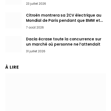
arrive en Europe cet automne
23 juillet 2026
Citroën montrera sa 2CV électrique au
Mondial de Paris pendant que BMW et
Mini désertent le salon
7 août 2026
Dacia écrase toute la concurrence sur
un marché où personne ne l’attendait
31 juillet 2026
À LIRE