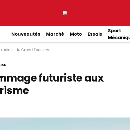
Sport
Nouveautés
Marché
Moto
Essais
Mécaniq
ux racines du Grand Tourisme
ues
ommage futuriste aux
urisme