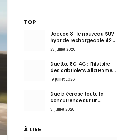
TOP
Jaecoo 8 : le nouveau SUV
hybride rechargeable 428
ch qui vise l’Audi Q7 arrive
23 juillet 2026
en Europe cet automne
Duetto, 8C, 4C : l’histoire
des cabriolets Alfa Romeo,
ces Spider qui ont défini
19 juillet 2026
l’art de rouler cheveux au
vent
Dacia écrase toute la
concurrence sur un
marché où personne ne
31 juillet 2026
l’attendait
À LIRE