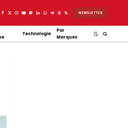
NEWSLETTER
Facebook
X
Instagram
YouTube
Mastodon
LinkedIn
WhatsApp
Partager
Threads
RSS
(Twitter)
sur
Telegram
Par
Technologie
ue
Marques