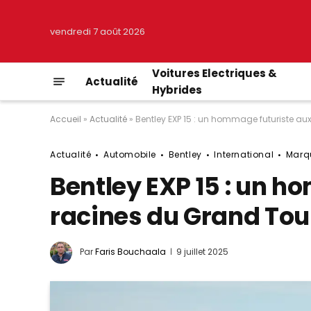
vendredi 7 août 2026
Voitures Electriques &
Actualité
Hybrides
Accueil
»
Actualité
»
Bentley EXP 15 : un hommage futuriste a
Actualité
Automobile
Bentley
International
Marq
Bentley EXP 15 : un h
racines du Grand To
Par
Faris Bouchaala
9 juillet 2025