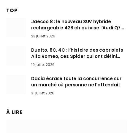
TOP
Jaecoo 8 : le nouveau SUV hybride
rechargeable 428 ch qui vise l’Audi Q7
arrive en Europe cet automne
23 juillet 2026
Duetto, 8C, 4C : l’histoire des cabriolets
Alfa Romeo, ces Spider qui ont défini
l’art de rouler cheveux au vent
19 juillet 2026
Dacia écrase toute la concurrence sur
un marché où personne ne l’attendait
31 juillet 2026
À LIRE