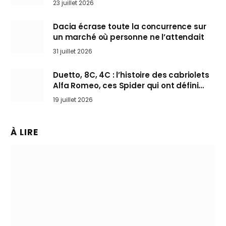
23 juillet 2026
Dacia écrase toute la concurrence sur
un marché où personne ne l’attendait
31 juillet 2026
Duetto, 8C, 4C : l’histoire des cabriolets
Alfa Romeo, ces Spider qui ont défini
l’art de rouler cheveux au vent
19 juillet 2026
À LIRE