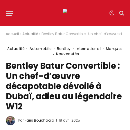
Accueil
»
Actualité
»
Bentley Batur Convertible : Un chef-d’œuvre décapotable dévoilé à Dubaï, adieu au légendaire W12
Actualité
Automobile
Bentley
International
Marques
Nouveautés
Bentley Batur Convertible :
Un chef-d’œuvre
décapotable dévoilé à
Dubaï, adieu au légendaire
W12
Par
Faris Bouchaala
18 avril 2025