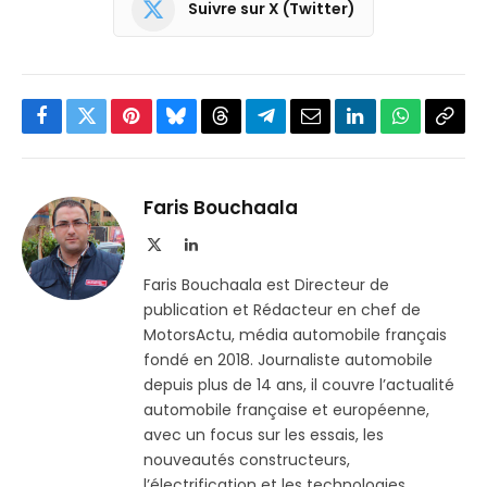
Suivre sur X (Twitter)
Facebook
Twitter
Pinterest
Bluesky
Threads
Partager
Email
LinkedIn
WhatsApp
Copi
sur
le
Telegram
lien
Faris Bouchaala
X
LinkedIn
(Twitter)
Faris Bouchaala est Directeur de
publication et Rédacteur en chef de
MotorsActu, média automobile français
fondé en 2018. Journaliste automobile
depuis plus de 14 ans, il couvre l’actualité
automobile française et européenne,
avec un focus sur les essais, les
nouveautés constructeurs,
l’électrification et les technologies