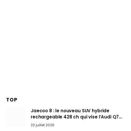
TOP
Jaecoo 8 : le nouveau SUV hybride
rechargeable 428 ch qui vise l’Audi Q7
arrive en Europe cet automne
23 juillet 2026