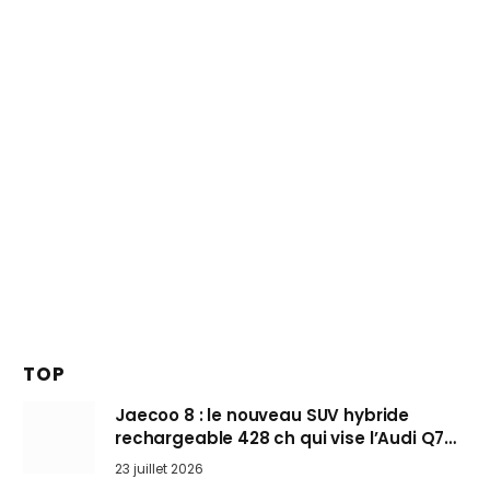
TOP
Jaecoo 8 : le nouveau SUV hybride
rechargeable 428 ch qui vise l’Audi Q7
arrive en Europe cet automne
23 juillet 2026