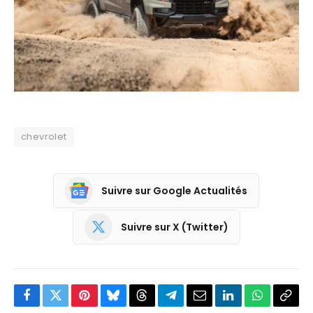
chevrolet
Suivre sur Google Actualités
Suivre sur X (Twitter)
Facebook
Twitter
Pinterest
Bluesky
Threads
Partager
Email
LinkedIn
WhatsApp
Copi