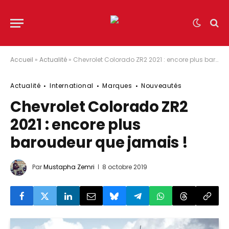
Accueil
»
Actualité
»
Chevrolet Colorado ZR2 2021 : encore plus baroudeur que jamais !
Actualité
International
Marques
Nouveautés
Chevrolet Colorado ZR2
2021 : encore plus
baroudeur que jamais !
Par
Mustapha Zemri
8 octobre 2019