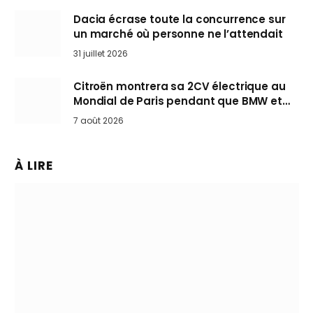
Dacia écrase toute la concurrence sur
un marché où personne ne l’attendait
31 juillet 2026
Citroën montrera sa 2CV électrique au
Mondial de Paris pendant que BMW et
Mini désertent le salon
7 août 2026
À LIRE