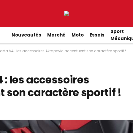
Sport
Nouveautés
Marché
Moto
Essais
Mécaniq
rada V4 : les accessoires Akrapovic accentuent son caractère sportif !
s
 : les accessoires
son caractère sportif !