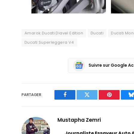
Amarok Ducati Diavel Edition
Ducati
Ducati Mon
Ducati Superleggera V4
Suivre sur Google Ac
PARTAGER.
Facebook
Twitter
Pinterest
B
Mustapha Zemri
Journaliste Essayeur Auto 