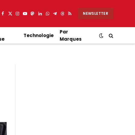
NEWSLETTER
Facebook
X
Instagram
YouTube
Mastodon
LinkedIn
WhatsApp
Partager
Threads
RSS
(Twitter)
sur
Telegram
Par
Technologie
ue
Marques