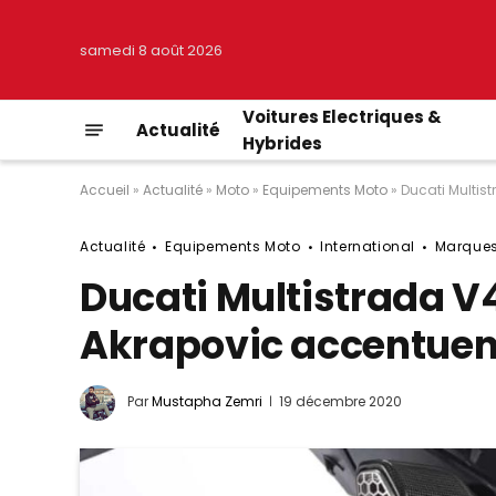
samedi 8 août 2026
Voitures Electriques &
Actualité
Hybrides
Accueil
»
Actualité
»
Moto
»
Equipements Moto
»
Ducati Multist
Actualité
Equipements Moto
International
Marque
Ducati Multistrada V4
Akrapovic accentuent 
Par
Mustapha Zemri
19 décembre 2020