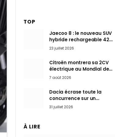
TOP
Jaecoo 8 : le nouveau SUV
hybride rechargeable 428
ch qui vise l’Audi Q7 arrive
23 juillet 2026
en Europe cet automne
Citroën montrera sa 2CV
électrique au Mondial de
Paris pendant que BMW et
7 août 2026
Mini désertent le salon
Dacia écrase toute la
concurrence sur un
marché où personne ne
31 juillet 2026
l’attendait
À LIRE