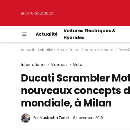
jeudi 6 août 2026
Voitures Electriques &
Actualité
Hybrides
Accueil
»
Actualité
»
Moto
»
Ducati Scrambler Motard et Desert
International
Marques
Moto
Ducati Scrambler Mot
nouveaux concepts d
mondiale, à Milan
Par
Mustapha Zemri
8 novembre 2019