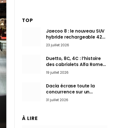
TOP
Jaecoo 8 : le nouveau SUV
hybride rechargeable 428
ch qui vise l’Audi Q7 arrive
23 juillet 2026
en Europe cet automne
Duetto, 8C, 4C : l’histoire
des cabriolets Alfa Romeo,
ces Spider qui ont défini
19 juillet 2026
l’art de rouler cheveux au
vent
Dacia écrase toute la
concurrence sur un
marché où personne ne
31 juillet 2026
l’attendait
À LIRE