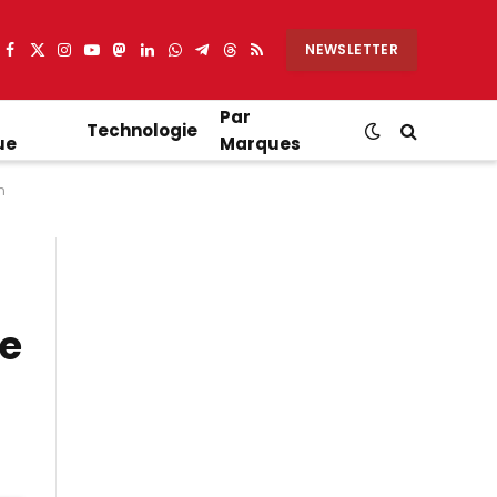
NEWSLETTER
Facebook
X
Instagram
YouTube
Mastodon
LinkedIn
WhatsApp
Partager
Threads
RSS
(Twitter)
sur
Telegram
Par
Technologie
ue
Marques
n
re