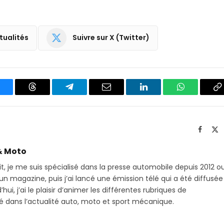
tualités
Suivre sur X (Twitter)
luesky
Threads
Partager
Email
LinkedIn
WhatsApp
C
sur
le
Telegram
li
Facebo
X
(T
& Moto
it, je me suis spécialisé dans la presse automobile depuis 2012 o
 magazine, puis j’ai lancé une émission télé qui a été diffusée
hui, j’ai le plaisir d’animer les différentes rubriques de
sé dans l’actualité auto, moto et sport mécanique.