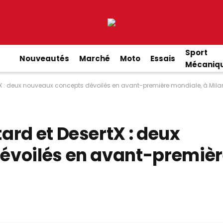
Sport
Nouveautés
Marché
Moto
Essais
Mécaniq
X : deux nouveaux concepts dévoilés en avant-première mondiale, à Mila
ard et DesertX : deux
évoilés en avant-premiè