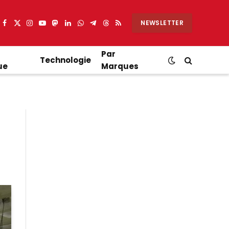
NEWSLETTER
Facebook
X
Instagram
YouTube
Mastodon
LinkedIn
WhatsApp
Partager
Threads
RSS
(Twitter)
sur
Telegram
Par
Technologie
ue
Marques
a