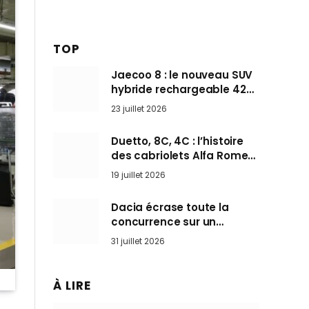
TOP
Jaecoo 8 : le nouveau SUV
hybride rechargeable 428
ch qui vise l’Audi Q7 arrive
23 juillet 2026
en Europe cet automne
Duetto, 8C, 4C : l’histoire
des cabriolets Alfa Romeo,
ces Spider qui ont défini
19 juillet 2026
l’art de rouler cheveux au
vent
Dacia écrase toute la
concurrence sur un
marché où personne ne
31 juillet 2026
l’attendait
À LIRE