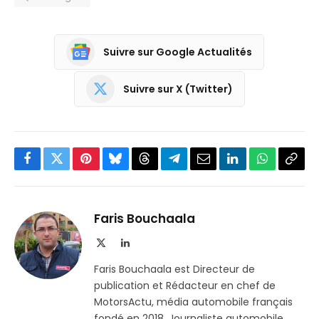
Suivre sur Google Actualités
Suivre sur X (Twitter)
Facebook
Twitter
Pinterest
Bluesky
Threads
Partager
Email
LinkedIn
WhatsApp
Copi
sur
le
Telegram
lien
Faris Bouchaala
X
LinkedIn
(Twitter)
Faris Bouchaala est Directeur de
publication et Rédacteur en chef de
MotorsActu, média automobile français
fondé en 2018. Journaliste automobile