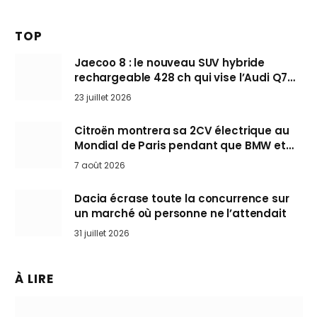
TOP
Jaecoo 8 : le nouveau SUV hybride
rechargeable 428 ch qui vise l’Audi Q7
arrive en Europe cet automne
23 juillet 2026
Citroën montrera sa 2CV électrique au
Mondial de Paris pendant que BMW et
Mini désertent le salon
7 août 2026
Dacia écrase toute la concurrence sur
un marché où personne ne l’attendait
31 juillet 2026
À LIRE