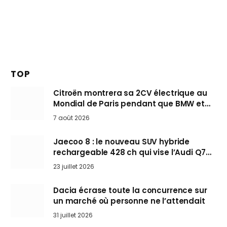
TOP
Citroën montrera sa 2CV électrique au
Mondial de Paris pendant que BMW et
Mini désertent le salon
7 août 2026
Jaecoo 8 : le nouveau SUV hybride
rechargeable 428 ch qui vise l’Audi Q7
arrive en Europe cet automne
23 juillet 2026
Dacia écrase toute la concurrence sur
un marché où personne ne l’attendait
31 juillet 2026