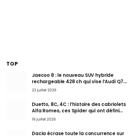
TOP
Jaecoo 8 : le nouveau SUV hybride
rechargeable 428 ch qui vise l’Audi Q7
arrive en Europe cet automne
23 juillet 2026
Duetto, 8C, 4C : l’histoire des cabriolets
Alfa Romeo, ces Spider qui ont défini
l’art de rouler cheveux au vent
19 juillet 2026
Dacia écrase toute la concurrence sur