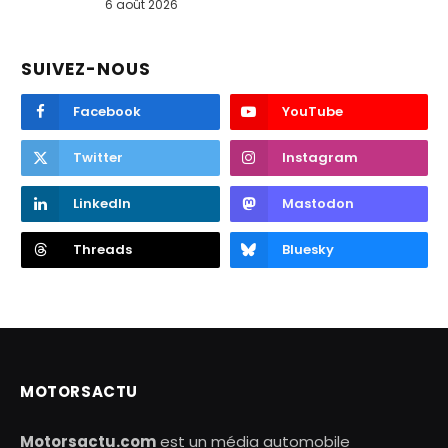
6 août 2026
SUIVEZ-NOUS
Facebook
YouTube
Twitter
Instagram
LinkedIn
Mastodon
Threads
Bluesky
MOTORSACTU
Motorsactu.com
est un média automobile