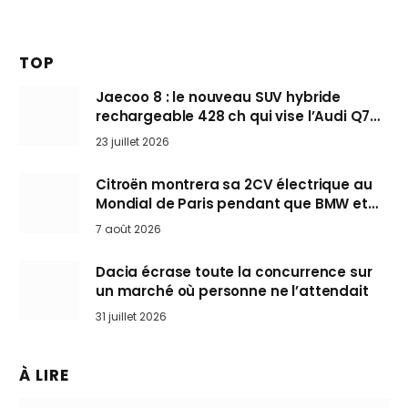
TOP
Jaecoo 8 : le nouveau SUV hybride
rechargeable 428 ch qui vise l’Audi Q7
arrive en Europe cet automne
23 juillet 2026
Citroën montrera sa 2CV électrique au
Mondial de Paris pendant que BMW et
Mini désertent le salon
7 août 2026
Dacia écrase toute la concurrence sur
un marché où personne ne l’attendait
31 juillet 2026
À LIRE