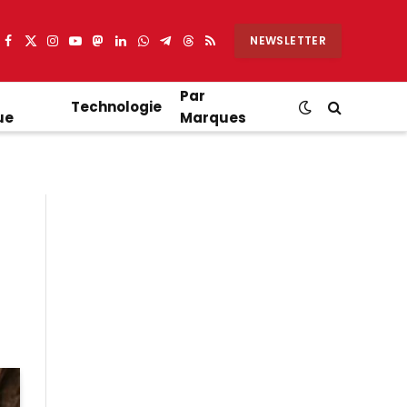
NEWSLETTER
Facebook
X
Instagram
YouTube
Mastodon
LinkedIn
WhatsApp
Partager
Threads
RSS
(Twitter)
sur
Telegram
Par
Technologie
ue
Marques