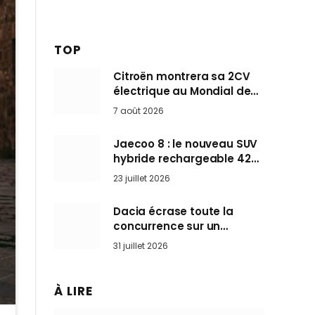
TOP
Citroën montrera sa 2CV
électrique au Mondial de
Paris pendant que BMW et
7 août 2026
Mini désertent le salon
Jaecoo 8 : le nouveau SUV
hybride rechargeable 428
ch qui vise l’Audi Q7 arrive
23 juillet 2026
en Europe cet automne
Dacia écrase toute la
concurrence sur un
marché où personne ne
31 juillet 2026
l’attendait
À LIRE