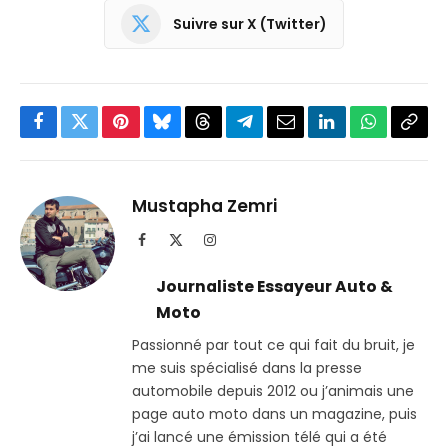
Suivre sur X (Twitter)
Facebook
Twitter
Pinterest
Bluesky
Threads
Partager
Email
LinkedIn
WhatsApp
Copi
sur
le
Telegram
lien
Mustapha Zemri
Facebook
X
Instagram
(Twitter)
Journaliste Essayeur Auto &
Moto
Passionné par tout ce qui fait du bruit, je
me suis spécialisé dans la presse
automobile depuis 2012 ou j’animais une
page auto moto dans un magazine, puis
j’ai lancé une émission télé qui a été