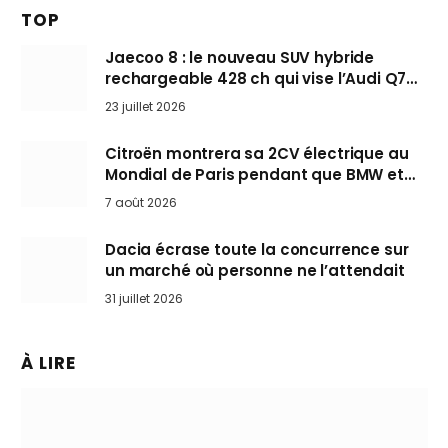
TOP
Jaecoo 8 : le nouveau SUV hybride
rechargeable 428 ch qui vise l’Audi Q7
arrive en Europe cet automne
23 juillet 2026
Citroën montrera sa 2CV électrique au
Mondial de Paris pendant que BMW et
Mini désertent le salon
7 août 2026
Dacia écrase toute la concurrence sur
un marché où personne ne l’attendait
31 juillet 2026
À LIRE