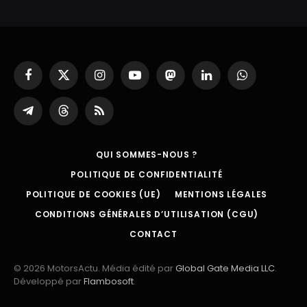
Facebook
X
Instagram
YouTube
Mastodon
LinkedIn
WhatsApp
(Twitter)
Partager
Threads
RSS
sur
Telegram
QUI SOMMES-NOUS ?
POLITIQUE DE CONFIDENTIALITÉ
POLITIQUE DE COOKIES (UE)
MENTIONS LÉGALES
CONDITIONS GÉNÉRALES D’UTILISATION (CGU)
CONTACT
© 2026 MotorsActu. Média édité par
Global Gate Media LLC
.
Développé par
Flambosoft
.