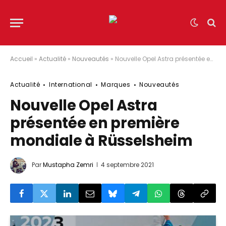
Accueil
»
Actualité
»
Nouveautés
»
Nouvelle Opel Astra présentée en première mondiale à Rüsselsheim
Actualité
International
Marques
Nouveautés
Nouvelle Opel Astra
présentée en première
mondiale à Rüsselsheim
Par
Mustapha Zemri
4 septembre 2021