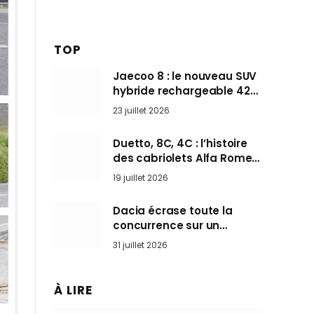
TOP
Jaecoo 8 : le nouveau SUV
hybride rechargeable 428
ch qui vise l’Audi Q7 arrive
23 juillet 2026
en Europe cet automne
Duetto, 8C, 4C : l’histoire
des cabriolets Alfa Romeo,
ces Spider qui ont défini
19 juillet 2026
l’art de rouler cheveux au
vent
Dacia écrase toute la
concurrence sur un
marché où personne ne
31 juillet 2026
l’attendait
À LIRE