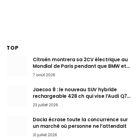
TOP
Citroën montrera sa 2CV électrique au
Mondial de Paris pendant que BMW et
Mini désertent le salon
7 août 2026
Jaecoo 8 : le nouveau SUV hybride
rechargeable 428 ch qui vise l’Audi Q7
arrive en Europe cet automne
23 juillet 2026
Dacia écrase toute la concurrence sur
un marché où personne ne l’attendait
31 juillet 2026