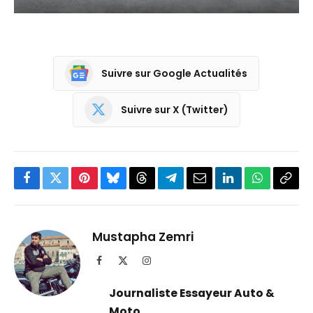
Suivre sur Google Actualités
Suivre sur X (Twitter)
Facebook
Twitter
Pinterest
Bluesky
Threads
Partager
Email
LinkedIn
WhatsApp
Copi
sur
le
Telegram
lien
Mustapha Zemri
Facebook
X
Instagram
(Twitter)
Journaliste Essayeur Auto &
Moto