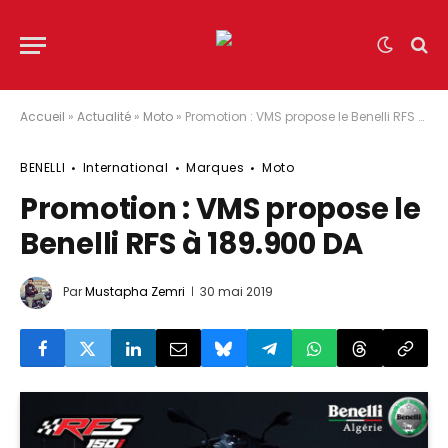
Accueil
»
Actualité
»
Moto
»
Promotion : VMS propose le Benelli RFS à 189.900 DA
BENELLI
International
Marques
Moto
Promotion : VMS propose le
Benelli RFS à 189.900 DA
Par
Mustapha Zemri
30 mai 2019