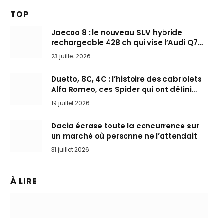
TOP
Jaecoo 8 : le nouveau SUV hybride
rechargeable 428 ch qui vise l’Audi Q7
arrive en Europe cet automne
23 juillet 2026
Duetto, 8C, 4C : l’histoire des cabriolets
Alfa Romeo, ces Spider qui ont défini
l’art de rouler cheveux au vent
19 juillet 2026
Dacia écrase toute la concurrence sur
un marché où personne ne l’attendait
31 juillet 2026
À LIRE