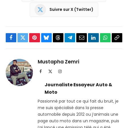
Suivre sur X (Twitter)
Facebook
Twitter
Pinterest
Bluesky
Threads
Partager
Email
LinkedIn
WhatsApp
Copi
sur
le
Telegram
lien
Mustapha Zemri
Facebook
X
Instagram
(Twitter)
Journaliste Essayeur Auto &
Moto
Passionné par tout ce qui fait du bruit, je
me suis spécialisé dans la presse
automobile depuis 2012 ou j’animais une
page auto moto dans un magazine, puis
j’ai lancé une émission télé qui a été