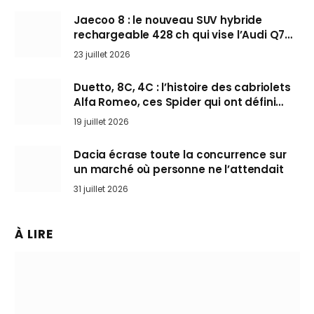
Jaecoo 8 : le nouveau SUV hybride
rechargeable 428 ch qui vise l’Audi Q7
arrive en Europe cet automne
23 juillet 2026
Duetto, 8C, 4C : l’histoire des cabriolets
Alfa Romeo, ces Spider qui ont défini
l’art de rouler cheveux au vent
19 juillet 2026
Dacia écrase toute la concurrence sur
un marché où personne ne l’attendait
31 juillet 2026
À LIRE