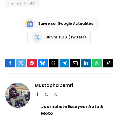
Triumph TRIDENT
Suivre sur Google Actualités
Suivre sur X (Twitter)
Facebook
Twitter
Pinterest
Bluesky
Threads
Partager
Email
LinkedIn
WhatsApp
Copi
sur
le
Telegram
lien
Mustapha Zemri
Facebook
X
Instagram
(Twitter)
Journaliste Essayeur Auto &
Moto