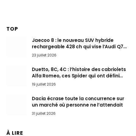
TOP
Jaecoo 8 : le nouveau SUV hybride
rechargeable 428 ch qui vise l’Audi Q7
arrive en Europe cet automne
23 juillet 2026
Duetto, 8C, 4C : l’histoire des cabriolets
Alfa Romeo, ces Spider qui ont défini
l’art de rouler cheveux au vent
19 juillet 2026
Dacia écrase toute la concurrence sur
un marché où personne ne l’attendait
31 juillet 2026
À LIRE