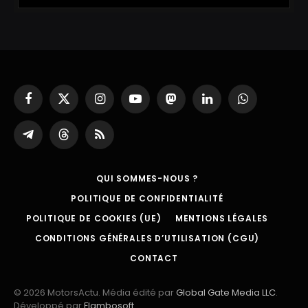
Facebook
X
Instagram
YouTube
Mastodon
LinkedIn
WhatsApp
(Twitter)
Partager
Threads
RSS
sur
Telegram
QUI SOMMES-NOUS ?
POLITIQUE DE CONFIDENTIALITÉ
POLITIQUE DE COOKIES (UE)
MENTIONS LÉGALES
CONDITIONS GÉNÉRALES D’UTILISATION (CGU)
CONTACT
© 2026 MotorsActu. Média édité par
Global Gate Media LLC
.
Développé par
Flambosoft
.