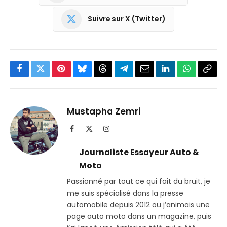
Suivre sur X (Twitter)
Facebook
Twitter
Pinterest
Bluesky
Threads
Partager
Email
LinkedIn
WhatsApp
Copi
sur
le
Telegram
lien
Mustapha Zemri
Facebook
X
Instagram
(Twitter)
Journaliste Essayeur Auto &
Moto
Passionné par tout ce qui fait du bruit, je
me suis spécialisé dans la presse
automobile depuis 2012 ou j’animais une
page auto moto dans un magazine, puis