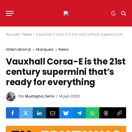
Accueil
»
News
»
Vauxhall Corsa-E is the 21st century supermini that’s ready for everything
International
Marques
News
Vauxhall Corsa-E is the 21st
century supermini that’s
ready for everything
Par
Mustapha Zemri
14 juin 2020