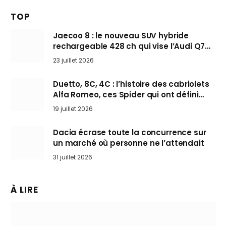
TOP
Jaecoo 8 : le nouveau SUV hybride
rechargeable 428 ch qui vise l’Audi Q7
arrive en Europe cet automne
23 juillet 2026
Duetto, 8C, 4C : l’histoire des cabriolets
Alfa Romeo, ces Spider qui ont défini
l’art de rouler cheveux au vent
19 juillet 2026
Dacia écrase toute la concurrence sur
un marché où personne ne l’attendait
31 juillet 2026
À LIRE