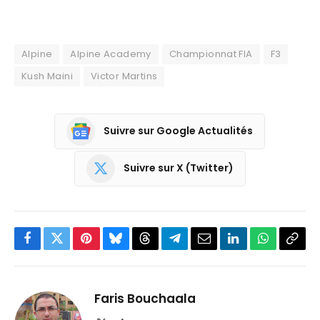
Alpine
Alpine Academy
Championnat FIA
F3
Kush Maini
Victor Martins
Suivre sur Google Actualités
Suivre sur X (Twitter)
Facebook
Twitter
Pinterest
Bluesky
Threads
Partager
Email
LinkedIn
WhatsApp
Copi
sur
le
Telegram
lien
Faris Bouchaala