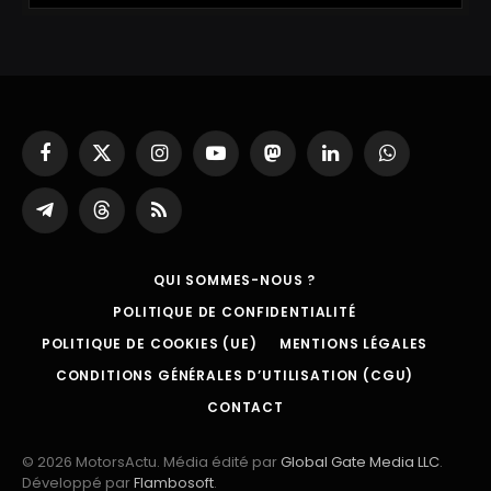
Facebook
X
Instagram
YouTube
Mastodon
LinkedIn
WhatsApp
(Twitter)
Partager
Threads
RSS
sur
Telegram
QUI SOMMES-NOUS ?
POLITIQUE DE CONFIDENTIALITÉ
POLITIQUE DE COOKIES (UE)
MENTIONS LÉGALES
CONDITIONS GÉNÉRALES D’UTILISATION (CGU)
CONTACT
© 2026 MotorsActu. Média édité par
Global Gate Media LLC
.
Développé par
Flambosoft
.