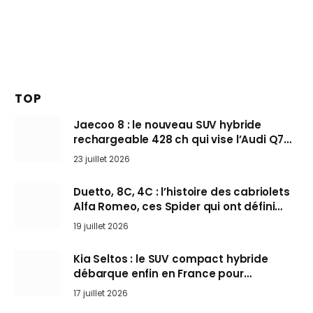
TOP
Jaecoo 8 : le nouveau SUV hybride
rechargeable 428 ch qui vise l’Audi Q7
arrive en Europe cet automne
23 juillet 2026
Duetto, 8C, 4C : l’histoire des cabriolets
Alfa Romeo, ces Spider qui ont défini
l’art de rouler cheveux au vent
19 juillet 2026
Kia Seltos : le SUV compact hybride
débarque enfin en France pour
bousculer les Nissan Qashqai et Toyota
17 juillet 2026
Yaris Cross