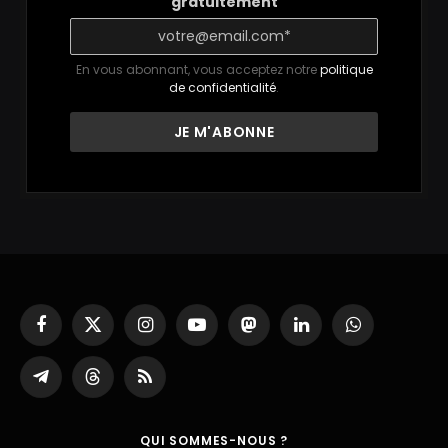
gratuitement
En vous abonnant, vous acceptez notre
politique
de confidentialité
.
Facebook
X
Instagram
YouTube
Mastodon
LinkedIn
WhatsApp
(Twitter)
Partager
Threads
RSS
sur
Telegram
QUI SOMMES-NOUS ?