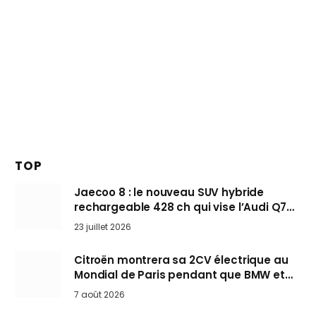
TOP
Jaecoo 8 : le nouveau SUV hybride
rechargeable 428 ch qui vise l’Audi Q7
arrive en Europe cet automne
23 juillet 2026
Citroën montrera sa 2CV électrique au
Mondial de Paris pendant que BMW et
Mini désertent le salon
7 août 2026