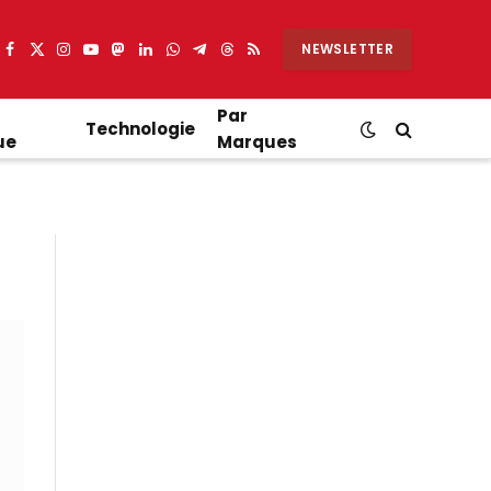
NEWSLETTER
Facebook
X
Instagram
YouTube
Mastodon
LinkedIn
WhatsApp
Partager
Threads
RSS
(Twitter)
sur
Telegram
Par
Technologie
ue
Marques