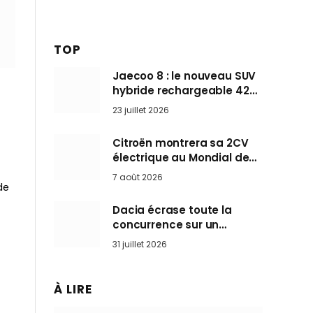
TOP
Jaecoo 8 : le nouveau SUV
hybride rechargeable 428
ch qui vise l’Audi Q7 arrive
23 juillet 2026
en Europe cet automne
Citroën montrera sa 2CV
électrique au Mondial de
Paris pendant que BMW et
7 août 2026
Mini désertent le salon
de
Dacia écrase toute la
concurrence sur un
marché où personne ne
31 juillet 2026
l’attendait
À LIRE