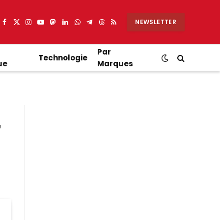
NEWSLETTER
Facebook
X
Instagram
YouTube
Mastodon
LinkedIn
WhatsApp
Partager
Threads
RSS
(Twitter)
sur
Telegram
Par
Technologie
ue
Marques
7