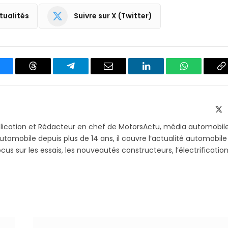
tualités
Suivre sur X (Twitter)
luesky
Threads
Partager
Email
LinkedIn
WhatsApp
C
sur
le
Telegram
li
X
(T
blication et Rédacteur en chef de MotorsActu, média automobil
utomobile depuis plus de 14 ans, il couvre l’actualité automobile
s sur les essais, les nouveautés constructeurs, l’électrification