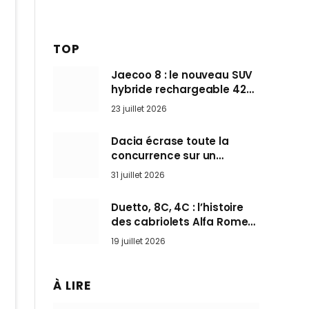
TOP
Jaecoo 8 : le nouveau SUV
hybride rechargeable 428
ch qui vise l’Audi Q7 arrive
23 juillet 2026
en Europe cet automne
Dacia écrase toute la
concurrence sur un
marché où personne ne
31 juillet 2026
l’attendait
Duetto, 8C, 4C : l’histoire
des cabriolets Alfa Romeo,
ces Spider qui ont défini
19 juillet 2026
l’art de rouler cheveux au
vent
À LIRE