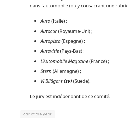
dans l’automobile (ou y consacrant une rubri
Auto
(Italie) ;
Autocar
(Royaume-Uni) ;
Autopista
(Espagne) ;
Autovisie
(Pays-Bas) ;
L’Automobile Magazine
(France) ;
Stern
(Allemagne) ;
Vi Bilägare
(sv)
(Suède).
Le jury est indépendant de ce comité.
car of the year