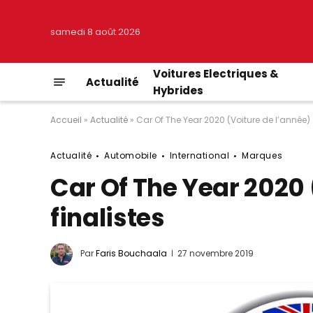
samedi 8 août 2026
Voitures Electriques &
Actualité
Hybrides
Accueil
»
Actualité
»
Car Of The Year 2020 (Voiture de l’année) : 
Actualité
Automobile
International
Marques
Car Of The Year 2020 (
finalistes
Par
Faris Bouchaala
27 novembre 2019