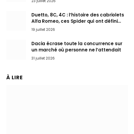
23 juillet 2026
Duetto, 8C, 4C : l’histoire des cabriolets
Alfa Romeo, ces Spider qui ont défini
l’art de rouler cheveux au vent
19 juillet 2026
Dacia écrase toute la concurrence sur
un marché où personne ne l’attendait
31 juillet 2026
À LIRE