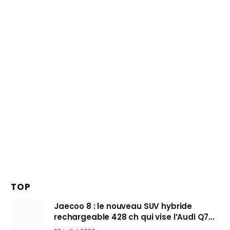
TOP
Jaecoo 8 : le nouveau SUV hybride
rechargeable 428 ch qui vise l’Audi Q7
arrive en Europe cet automne