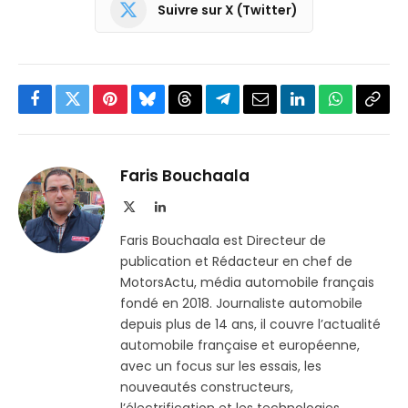
Suivre sur X (Twitter)
Facebook
Twitter
Pinterest
Bluesky
Threads
Partager
Email
LinkedIn
WhatsApp
Copi
sur
le
Telegram
lien
Faris Bouchaala
X
LinkedIn
(Twitter)
Faris Bouchaala est Directeur de
publication et Rédacteur en chef de
MotorsActu, média automobile français
fondé en 2018. Journaliste automobile
depuis plus de 14 ans, il couvre l’actualité
automobile française et européenne,
avec un focus sur les essais, les
nouveautés constructeurs,