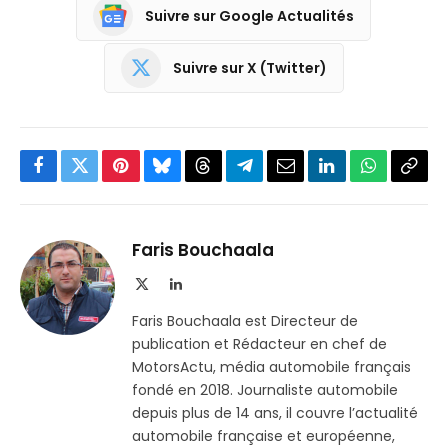
Suivre sur Google Actualités
Suivre sur X (Twitter)
Facebook
Twitter
Pinterest
Bluesky
Threads
Partager
Email
LinkedIn
WhatsApp
Copi
sur
le
Telegram
lien
Faris Bouchaala
X
LinkedIn
(Twitter)
Faris Bouchaala est Directeur de
publication et Rédacteur en chef de
MotorsActu, média automobile français
fondé en 2018. Journaliste automobile
depuis plus de 14 ans, il couvre l’actualité
automobile française et européenne,