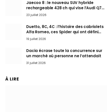
Jaecoo 8 : le nouveau SUV hybride
rechargeable 428 ch qui vise l’Audi Q7
arrive en Europe cet automne
23 juillet 2026
Duetto, 8C, 4C : l’histoire des cabriolets
Alfa Romeo, ces Spider qui ont défini
l’art de rouler cheveux au vent
19 juillet 2026
Dacia écrase toute la concurrence sur
un marché où personne ne l’attendait
31 juillet 2026
À LIRE