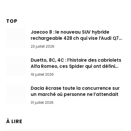
TOP
Jaecoo 8 : le nouveau SUV hybride
rechargeable 428 ch qui vise l’Audi Q7
arrive en Europe cet automne
23 juillet 2026
Duetto, 8C, 4C : l’histoire des cabriolets
Alfa Romeo, ces Spider qui ont défini
l’art de rouler cheveux au vent
19 juillet 2026
Dacia écrase toute la concurrence sur
un marché où personne ne l’attendait
31 juillet 2026
À LIRE