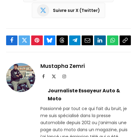
Suivre sur X (Twitter)
Facebook
Twitter
Pinterest
Bluesky
Threads
Partager
Email
LinkedIn
WhatsApp
Copi
sur
le
Telegram
lien
Mustapha Zemri
Facebook
X
Instagram
(Twitter)
Journaliste Essayeur Auto &
Moto
Passionné par tout ce qui fait du bruit, je
me suis spécialisé dans la presse
automobile depuis 2012 ou j’animais une
page auto moto dans un magazine, puis
j’ai lancé une émission télé qui a été