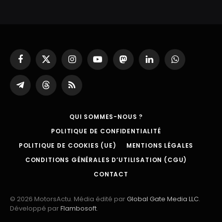
Facebook
X
Instagram
YouTube
Mastodon
LinkedIn
WhatsApp
(Twitter)
Partager
Threads
RSS
sur
Telegram
QUI SOMMES-NOUS ?
POLITIQUE DE CONFIDENTIALITÉ
POLITIQUE DE COOKIES (UE)
MENTIONS LÉGALES
CONDITIONS GÉNÉRALES D’UTILISATION (CGU)
CONTACT
© 2026 MotorsActu. Média édité par
Global Gate Media LLC
.
Développé par
Flambosoft
.