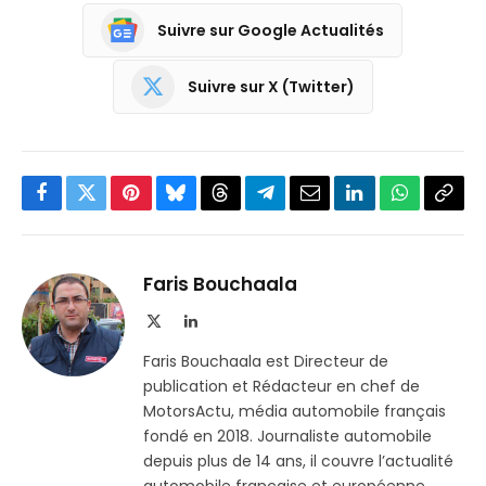
Suivre sur Google Actualités
Suivre sur X (Twitter)
Facebook
Twitter
Pinterest
Bluesky
Threads
Partager
Email
LinkedIn
WhatsApp
Copi
sur
le
Telegram
lien
Faris Bouchaala
X
LinkedIn
(Twitter)
Faris Bouchaala est Directeur de
publication et Rédacteur en chef de
MotorsActu, média automobile français
fondé en 2018. Journaliste automobile
depuis plus de 14 ans, il couvre l’actualité