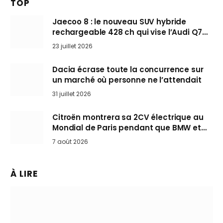
TOP
Jaecoo 8 : le nouveau SUV hybride
rechargeable 428 ch qui vise l’Audi Q7
arrive en Europe cet automne
23 juillet 2026
Dacia écrase toute la concurrence sur
un marché où personne ne l’attendait
31 juillet 2026
Citroën montrera sa 2CV électrique au
Mondial de Paris pendant que BMW et
Mini désertent le salon
7 août 2026
À LIRE