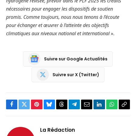
hydrogène révisée, prévoir dans le PLF 2025 les crédits
nécessaires pour engager les dispositifs de soutien
promis. Comme toujours, nous nous tenons à l’écoute
pour échanger et œuvrer à l’atteinte des objectifs
climatiques aux niveaux national et international
».
Suivre sur Google Actualités
Suivre sur X (Twitter)
Facebook
Twitter
Pinterest
Bluesky
Threads
Partager
Email
LinkedIn
WhatsApp
Copi
sur
le
Telegram
lien
La Rédaction