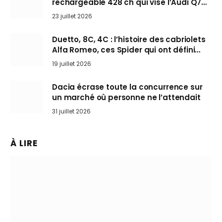
rechargeable 428 ch qui vise l’Audi Q7
arrive en Europe cet automne
23 juillet 2026
Duetto, 8C, 4C : l’histoire des cabriolets
Alfa Romeo, ces Spider qui ont défini
l’art de rouler cheveux au vent
19 juillet 2026
Dacia écrase toute la concurrence sur
un marché où personne ne l’attendait
31 juillet 2026
À LIRE