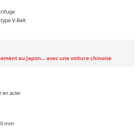
ifuge
 type V-Belt
uement au Japon… avec une voiture chinoise
 acier
70 mm