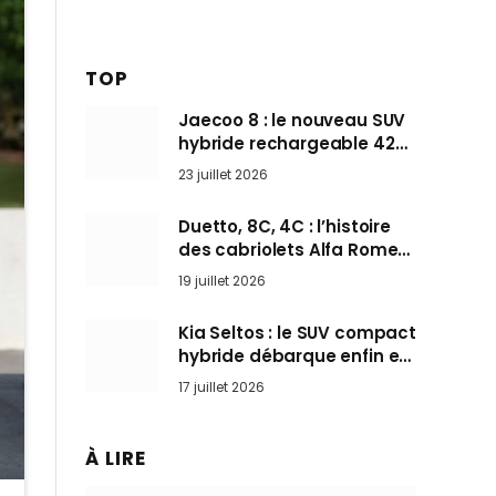
TOP
Jaecoo 8 : le nouveau SUV
hybride rechargeable 428
ch qui vise l’Audi Q7 arrive
23 juillet 2026
en Europe cet automne
Duetto, 8C, 4C : l’histoire
des cabriolets Alfa Romeo,
ces Spider qui ont défini
19 juillet 2026
l’art de rouler cheveux au
vent
Kia Seltos : le SUV compact
hybride débarque enfin en
France pour bousculer les
17 juillet 2026
Nissan Qashqai et Toyota
Yaris Cross
À LIRE