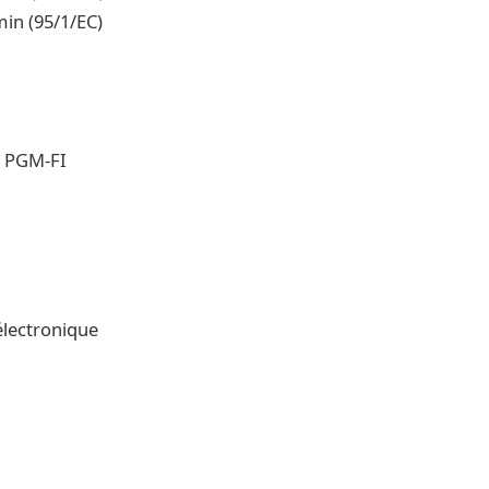
r/min (95/1/EC)
PGM-FI
 électronique