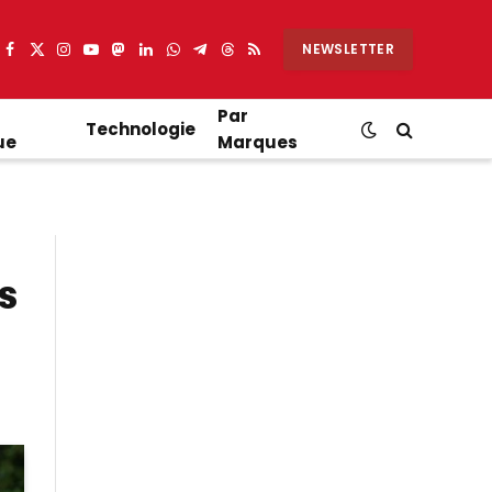
NEWSLETTER
Facebook
X
Instagram
YouTube
Mastodon
LinkedIn
WhatsApp
Partager
Threads
RSS
(Twitter)
sur
Telegram
Par
Technologie
ue
Marques
s