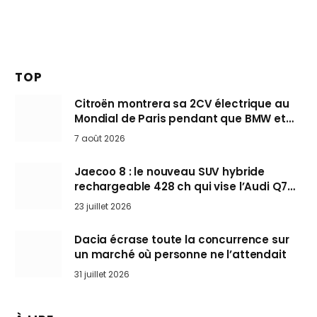
TOP
Citroën montrera sa 2CV électrique au
Mondial de Paris pendant que BMW et
Mini désertent le salon
7 août 2026
Jaecoo 8 : le nouveau SUV hybride
rechargeable 428 ch qui vise l’Audi Q7
arrive en Europe cet automne
23 juillet 2026
Dacia écrase toute la concurrence sur
un marché où personne ne l’attendait
31 juillet 2026