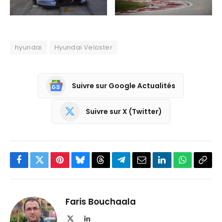
hyundai
Hyundai Veloster
Suivre sur Google Actualités
Suivre sur X (Twitter)
Facebook
Twitter
Pinterest
Bluesky
Threads
Partager
Email
LinkedIn
WhatsApp
Copi
sur
le
Telegram
lien
Faris Bouchaala
X
LinkedIn