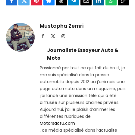
Facebook
Twitter
Pinterest
Bluesky
Threads
Partager
Email
LinkedIn
WhatsApp
Copi
sur
le
Telegram
lien
Mustapha Zemri
Facebook
X
Instagram
(Twitter)
Journaliste Essayeur Auto &
Moto
Passionné par tout ce qui fait du bruit, je
me suis spécialisé dans la presse
automobile depuis 2012 ou j’animais une
page auto moto dans un magazine, puis
j’ai lancé une émission télé qui a été
diffusée sur plusieurs chaines privées.
Aujourd’hui, j’ai le plaisir d’animer les
différentes rubriques de
Motorsactu.com
, ce média spécialisé dans l’actualité