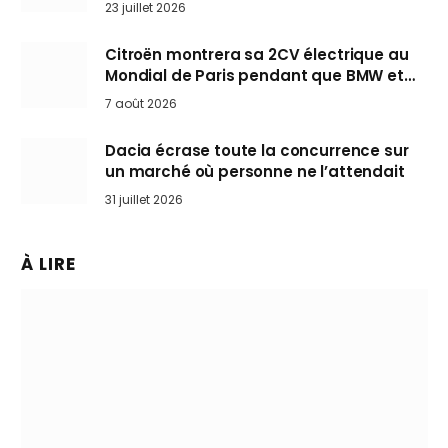
arrive en Europe cet automne
23 juillet 2026
Citroën montrera sa 2CV électrique au
Mondial de Paris pendant que BMW et
Mini désertent le salon
7 août 2026
Dacia écrase toute la concurrence sur
un marché où personne ne l’attendait
31 juillet 2026
À LIRE