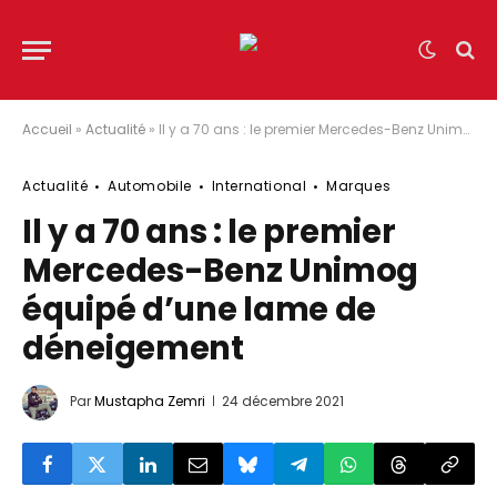
Accueil
»
Actualité
»
Il y a 70 ans : le premier Mercedes-Benz Unimog équipé d’une lame de déneigement
Actualité
Automobile
International
Marques
Il y a 70 ans : le premier
Mercedes-Benz Unimog
équipé d’une lame de
déneigement
Par
Mustapha Zemri
24 décembre 2021