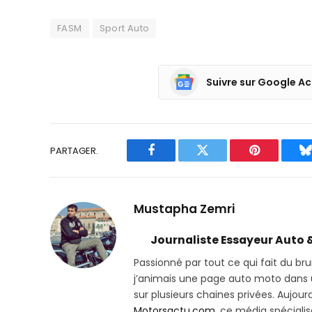
FASM
Sport Auto
Suivre sur Google Ac
PARTAGER.
Facebook
Twitter
Pinterest
B
Mustapha Zemri
Journaliste Essayeur Auto 
Passionné par tout ce qui fait du bru
j’animais une page auto moto dans un
sur plusieurs chaines privées. Aujourd’
Motorsactu.com
, ce média spéciali