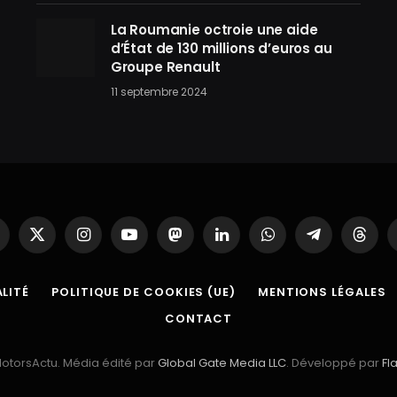
La Roumanie octroie une aide
d’État de 130 millions d’euros au
Groupe Renault
11 septembre 2024
acebook
X
Instagram
YouTube
Mastodon
LinkedIn
WhatsApp
Partager
Threa
(Twitter)
sur
Telegram
LITÉ
POLITIQUE DE COOKIES (UE)
MENTIONS LÉGALES
CONTACT
otorsActu. Média édité par
Global Gate Media LLC
. Développé par
Fl