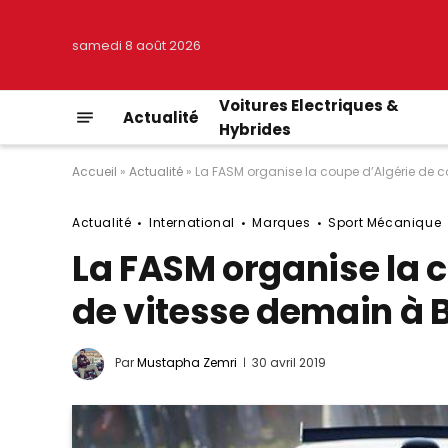
samedi 8 août 2026
Voitures Electriques &
Actualité
Hybrides
Accueil
»
Actualité
»
La FASM organise la coupe d’Algérie de c
Actualité
International
Marques
Sport Mécanique
La FASM organise la 
de vitesse demain à 
Par
Mustapha Zemri
30 avril 2019