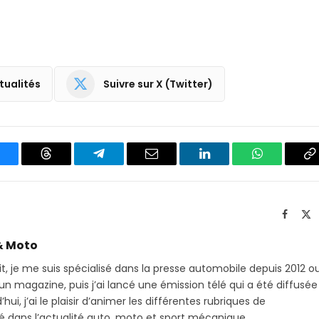
tualités
Suivre sur X (Twitter)
luesky
Threads
Partager
Email
LinkedIn
WhatsApp
C
sur
le
Telegram
li
Facebo
X
(T
& Moto
it, je me suis spécialisé dans la presse automobile depuis 2012 o
 magazine, puis j’ai lancé une émission télé qui a été diffusée
hui, j’ai le plaisir d’animer les différentes rubriques de
sé dans l’actualité auto, moto et sport mécanique.