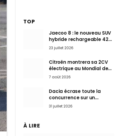
TOP
Jaecoo 8 : le nouveau SUV
hybride rechargeable 428
ch qui vise l’Audi Q7 arrive
23 juillet 2026
en Europe cet automne
Citroën montrera sa 2CV
électrique au Mondial de
Paris pendant que BMW et
7 août 2026
Mini désertent le salon
Dacia écrase toute la
concurrence sur un
marché où personne ne
31 juillet 2026
l’attendait
À LIRE