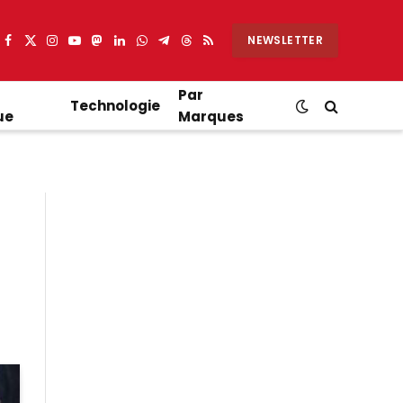
NEWSLETTER
Facebook
X
Instagram
YouTube
Mastodon
LinkedIn
WhatsApp
Partager
Threads
RSS
(Twitter)
sur
Telegram
Par
Technologie
ue
Marques