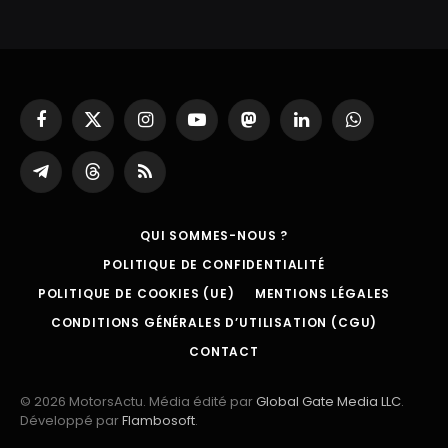
Facebook
X
Instagram
YouTube
Mastodon
LinkedIn
WhatsApp
(Twitter)
Partager
Threads
RSS
sur
Telegram
QUI SOMMES-NOUS ?
POLITIQUE DE CONFIDENTIALITÉ
POLITIQUE DE COOKIES (UE)
MENTIONS LÉGALES
CONDITIONS GÉNÉRALES D’UTILISATION (CGU)
CONTACT
© 2026 MotorsActu. Média édité par
Global Gate Media LLC
.
Développé par
Flambosoft
.