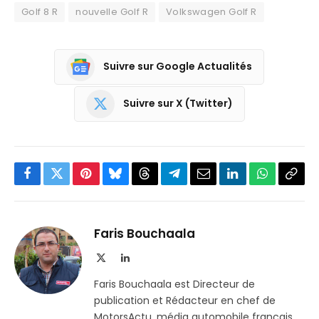
Golf 8 R
nouvelle Golf R
Volkswagen Golf R
Suivre sur Google Actualités
Suivre sur X (Twitter)
Facebook
Twitter
Pinterest
Bluesky
Threads
Partager
Email
LinkedIn
WhatsApp
Copi
sur
le
Telegram
lien
Faris Bouchaala
X
LinkedIn
(Twitter)
Faris Bouchaala est Directeur de
publication et Rédacteur en chef de
MotorsActu, média automobile français