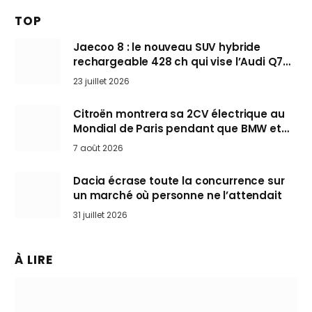
TOP
Jaecoo 8 : le nouveau SUV hybride
rechargeable 428 ch qui vise l’Audi Q7
arrive en Europe cet automne
23 juillet 2026
Citroën montrera sa 2CV électrique au
Mondial de Paris pendant que BMW et
Mini désertent le salon
7 août 2026
Dacia écrase toute la concurrence sur
un marché où personne ne l’attendait
31 juillet 2026
À LIRE