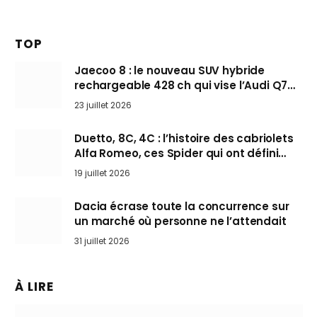
TOP
Jaecoo 8 : le nouveau SUV hybride
rechargeable 428 ch qui vise l’Audi Q7
arrive en Europe cet automne
23 juillet 2026
Duetto, 8C, 4C : l’histoire des cabriolets
Alfa Romeo, ces Spider qui ont défini
l’art de rouler cheveux au vent
19 juillet 2026
Dacia écrase toute la concurrence sur
un marché où personne ne l’attendait
31 juillet 2026
À LIRE