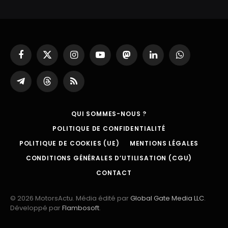
Facebook
X
Instagram
YouTube
Mastodon
LinkedIn
WhatsApp
(Twitter)
Partager
Threads
RSS
sur
Telegram
QUI SOMMES-NOUS ?
POLITIQUE DE CONFIDENTIALITÉ
POLITIQUE DE COOKIES (UE)
MENTIONS LÉGALES
CONDITIONS GÉNÉRALES D’UTILISATION (CGU)
CONTACT
© 2026 MotorsActu. Média édité par
Global Gate Media LLC
.
Développé par
Flambosoft
.