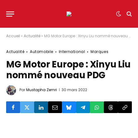
Accueil
»
Actualité
»
MG Motor Europe : Xinyu Liu nommé nouveau PDG
Actualité
Automobile
International
Marques
MG Motor Europe : Xinyu Liu
nommé nouveau PDG
Par
Mustapha Zemri
30 mars 2022