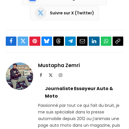
Suivre sur X (Twitter)
Facebook
Twitter
Pinterest
Bluesky
Threads
Partager
Email
LinkedIn
WhatsApp
Copi
sur
le
Telegram
lien
Mustapha Zemri
Facebook
X
Instagram
(Twitter)
Journaliste Essayeur Auto &
Moto
Passionné par tout ce qui fait du bruit, je
me suis spécialisé dans la presse
automobile depuis 2012 ou j’animais une
page auto moto dans un magazine, puis